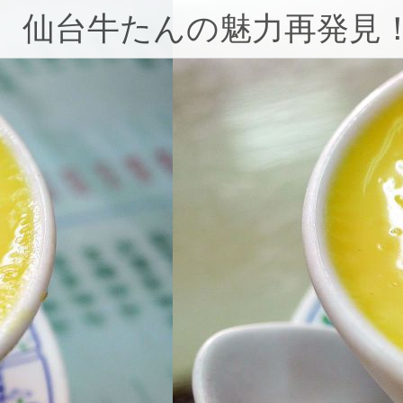
コ
仙台牛たんの魅力再発見
ン
テ
ン
ツ
へ
ス
キ
ッ
プ