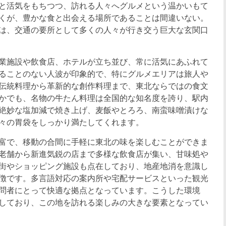
と活気をもちつつ、訪れる人々へグルメという温かいもて
くが、豊かな食と出会える場所であることは間違いない。
は、交通の要所として多くの人々が行き交う巨大な玄関口
業施設や飲食店、ホテルが立ち並び、常に活気にあふれて
ることのない人波が印象的で、特にグルメエリアは旅人や
伝統料理から革新的な創作料理まで、東北ならではの食文
かでも、名物の牛たん料理は全国的な知名度を誇り、駅内
絶妙な塩加減で焼き上げ、麦飯やとろろ、南蛮味噌漬けな
々の胃袋をしっかり満たしてくれます。
富で、移動の合間に手軽に東北の味を楽しむことができま
老舗から新進気鋭の店まで多様な飲食店が集い、甘味処や
街やショッピング施設も点在しており、地産地消を意識し
徴です。多言語対応の案内所や宅配サービスといった観光
問者にとって快適な拠点となっています。こうした環境
しており、この地を訪れる楽しみの大きな要素となってい