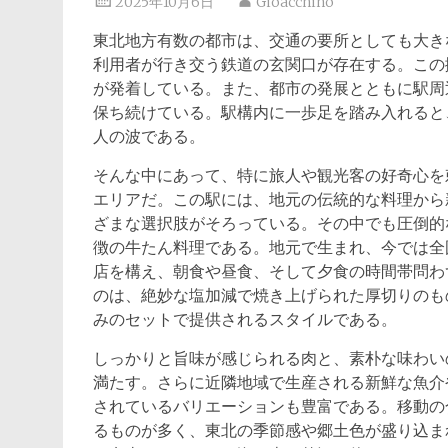
2025年10月6日
Gioacchino
東北地方有数の都市は、交通の要所としても大き
利用者が行き交う鉄道の玄関口が存在する。この
が発着している。また、都市の発展とともに駅周
保ち続けている。駅構内に一歩足を踏み入れると
人の波である。
そんな中にあって、特に旅人や観光客の好奇心を
エリアだ。この駅には、地元の伝統的な料理から
ざまな選択肢がそろっている。その中でも圧倒的
徴の牛たん料理である。地元で生まれ、今では全
店を構え、朝食や昼食、そして夕食の時間帯問わ
のは、絶妙な塩加減で焼き上げられた厚切りのも
みのセットで提供されるスタイルである。
しっかりと旨味が感じられる肉と、素朴な味わい
満たす。さらに近隣地域で生産される新鮮な魚介
されているバリエーションも豊富である。移動の
るものが多く、東北の季節感や郷土色が盛り込ま