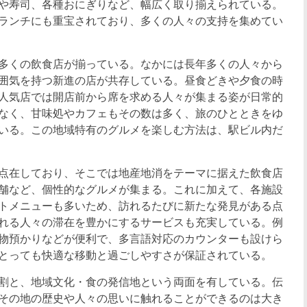
や寿司、各種おにぎりなど、幅広く取り揃えられている。
ランチにも重宝されており、多くの人々の支持を集めてい
多くの飲食店が揃っている。なかには長年多くの人々から
囲気を持つ新進の店が共存している。昼食どきや夕食の時
人気店では開店前から席を求める人々が集まる姿が日常的
なく、甘味処やカフェもその数は多く、旅のひとときをゆ
いる。この地域特有のグルメを楽しむ方法は、駅ビル内だ
点在しており、そこでは地産地消をテーマに据えた飲食店
舗など、個性的なグルメが集まる。これに加えて、各施設
トメニューも多いため、訪れるたびに新たな発見がある点
れる人々の滞在を豊かにするサービスも充実している。例
物預かりなどが便利で、多言語対応のカウンターも設けら
とっても快適な移動と過ごしやすさが保証されている。
割と、地域文化・食の発信地という両面を有している。伝
その地の歴史や人々の思いに触れることができるのは大き