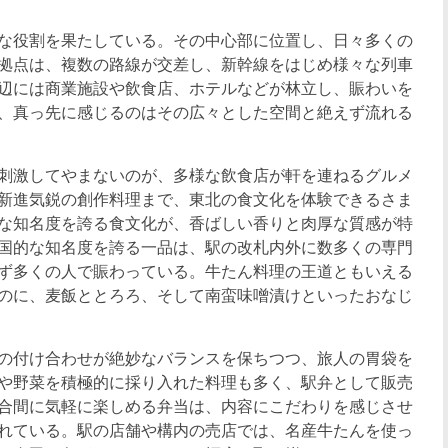
な役割を果たしている。
その中心部に位置し、日々多くの
拠点は、複数の路線が交差し、新幹線をはじめ様々な列車
辺には商業施設や飲食店、ホテルなどが林立し、賑わいを
、真っ先に感じるのはその広々とした空間と絶えず流れる
刺激してやまないのが、多様な飲食店が軒を連ねるグルメ
新進気鋭の創作料理まで、東北の食文化を体験できるさま
な知名度を誇る食文化が、香ばしい香りと肉厚な質感が特
国的な知名度を誇る一品は、駅の改札内外に数多くの専門
ず多くの人で賑わっている。牛たん料理の王道ともいえる
のに、麦飯ととろろ、そして南蛮味噌漬けといったおなじ
の付け合わせが絶妙なバランスを保ちつつ、旅人の胃袋を
や野菜を積極的に採り入れた料理も多く、駅弁として販売
合間に気軽に楽しめる弁当は、内容にこだわりを感じさせ
れている。駅の店舗や構内の売店では、名産牛たんを使っ