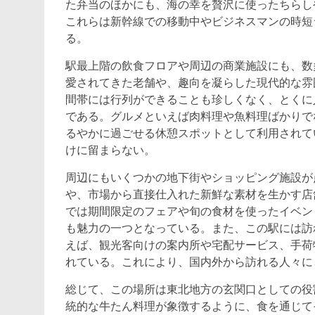
た弁当のほかにも、海の幸を贅沢に使ったちらし
これらは新幹線での移動中やビジネスマンの時短
る。
駅最上階の飲食フロアや周辺の商業施設にも、数
愛されてきた老舗や、趣向を凝らした現代的な雰
間帯には行列ができることも珍しくなく、とくに
である。グルメといえば肉料理や魚料理ばかりで
るやかに過ごせる休憩スポットとして利用されて
けに留まらない。
周辺にもいくつかの地下街やショッピング施設が
や、市場から直接仕入れた新鮮な素材を生かす店
では期間限定のフェアや旬の食材を使ったイベン
も魅力の一つとなっている。また、この駅には訪
えば、観光客向けの案内所や宅配サービス、手荷
れている。これにより、国内外から訪れる人々に
総じて、この場所は東北地方の玄関口としての役
統的な牛たん料理が象徴するように、食を通じて