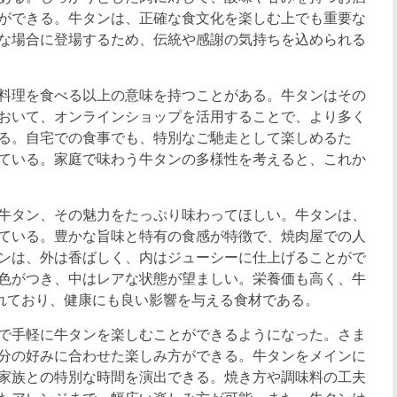
ができる。牛タンは、正確な食文化を楽しむ上でも重要な
な場合に登場するため、伝統や感謝の気持ちを込められる
料理を食べる以上の意味を持つことがある。牛タンはその
おいて、オンラインショップを活用することで、より多く
る。自宅での食事でも、特別なご馳走として楽しめるた
ている。家庭で味わう牛タンの多様性を考えると、これか
牛タン、その魅力をたっぷり味わってほしい。牛タンは、
ている。豊かな旨味と特有の食感が特徴で、焼肉屋での人
ンは、外は香ばしく、内はジューシーに仕上げることがで
色がつき、中はレアな状態が望ましい。栄養価も高く、牛
れており、健康にも良い影響を与える食材である。
で手軽に牛タンを楽しむことができるようになった。さま
分の好みに合わせた楽しみ方ができる。牛タンをメインに
家族との特別な時間を演出できる。焼き方や調味料の工夫