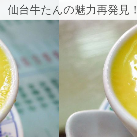
コ
仙台牛たんの魅力再発見
ン
テ
ン
ツ
へ
ス
キ
ッ
プ