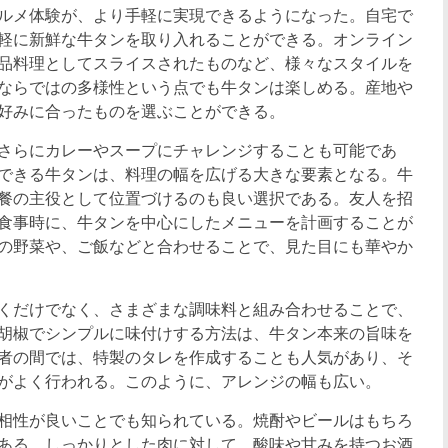
ルメ体験が、より手軽に実現できるようになった。自宅で
軽に新鮮な牛タンを取り入れることができる。オンライン
品料理としてスライスされたものなど、様々なスタイルを
ならではの多様性という点でも牛タンは楽しめる。産地や
好みに合ったものを選ぶことができる。
さらにカレーやスープにチャレンジすることも可能であ
できる牛タンは、料理の幅を広げる大きな要素となる。牛
餐の主役として位置づけるのも良い選択である。友人を招
食事時に、牛タンを中心にしたメニューを計画することが
の野菜や、ご飯などと合わせることで、見た目にも華やか
くだけでなく、さまざまな調味料と組み合わせることで、
胡椒でシンプルに味付けする方法は、牛タン本来の旨味を
者の間では、特製のタレを作成することも人気があり、そ
がよく行われる。このように、アレンジの幅も広い。
相性が良いことでも知られている。焼酎やビールはもちろ
ある。しっかりとした肉に対して、酸味や甘みを持つお酒