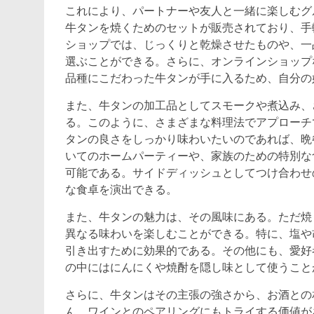
これにより、パートナーや友人と一緒に楽しむグ
牛タンを焼くためのセットが販売されており、手
ショップでは、じっくりと乾燥させたものや、一
選ぶことができる。さらに、オンラインショップ
品種にこだわった牛タンが手に入るため、自分の
また、牛タンの加工品としてスモークや煮込み、
る。このように、さまざまな料理法でアプローチ
タンの良さをしっかり味わいたいのであれば、晩
いてのホームパーティーや、家族のための特別な
可能である。サイドディッシュとしてつけ合わせ
な食卓を演出できる。
また、牛タンの魅力は、その風味にある。ただ焼
異なる味わいを楽しむことができる。特に、塩や
引き出すために効果的である。その他にも、愛好
の中にはにんにくや焼酎を隠し味として使うこと
さらに、牛タンはその主張の強さから、お酒との
ん、ワインとのペアリングにもトライする価値が