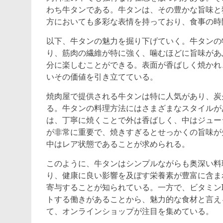
わち牛タンである。牛タンは、その豊かな旨味と
方においても多彩な表情を持っており、食事の時
以下、牛タンの魅力を掘り下げていく。牛タンの
り、筋肉の繊維が特に強く、噛むほどに旨味があ
分に楽しむことができる。表面が香ばしく焼かれ
いその価値を引き立てている。
焼肉屋で提供される牛タンは特に人気があり、炭
る。牛タンの料理方法にはさまざまなスタイルが
は、丁寧に焼くことで外は香ばしく、中はジュー
が非常に重要で、焼きすぎるとせっかくの旨味が
中はレア状態であることが求められる。
このように、牛タンはシンプルながらも奥深い料
り、健康に良い影響を及ぼす栄養素が豊富に含ま
寄与することが知られている。一方で、ビタミン
トする働きがあることから、魅力的な食材と言え
て、オンラインショップが注目を集めている。