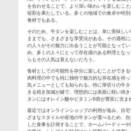
を合わせることで、より深い味わいを楽しむこと
役割を果たしている。多くの地域での食卓や特別
食材でもある。
そのため、牛タンを楽しむことは、単に美味しい
ままでも、さまざまな享受法がある。その過程に
の人々がその魅力に出会うことが可能となってい
め、多くの人々にとって存在感のある料理となっ
らもその人気は衰えないだろう。
食材としての可能性を存分に楽しむことができる
肉料理の中でも特に独特で魅力的な存在感を持っ
気メニューとしても知られる。特に厚切りの牛タ
きる焼き加減が鍵で、理想的には表面に軽い焼き
タンにはオレイン酸やビタミンB群が豊富に含ま
最近ではオンラインショップの利用が進み、自宅
ざまなスタイルや産地の牛タンが選べるため、自
した食事を計画することで、ホームパーティーや