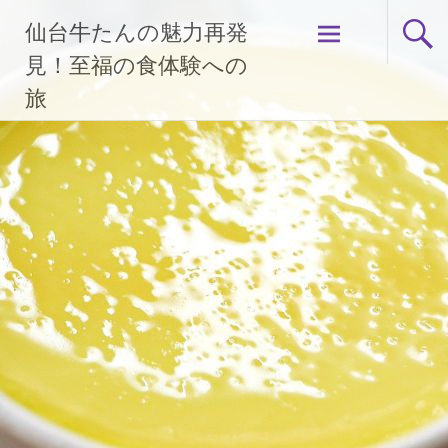
コ
仙台牛たんの魅力再発
ン
テ
見！至福の食体験への
ン
旅
ツ
へ
ス
キ
ッ
プ