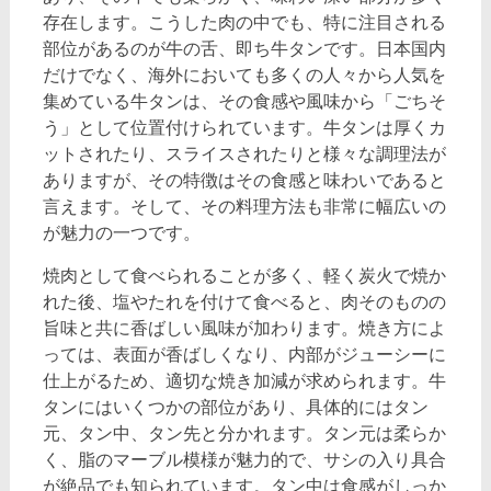
存在します。
こうした肉の中でも、特に注目される
部位があるのが牛の舌、即ち牛タンです。日本国内
だけでなく、海外においても多くの人々から人気を
集めている牛タンは、その食感や風味から「ごちそ
う」として位置付けられています。牛タンは厚くカ
ットされたり、スライスされたりと様々な調理法が
ありますが、その特徴はその食感と味わいであると
言えます。そして、その料理方法も非常に幅広いの
が魅力の一つです。
焼肉として食べられることが多く、軽く炭火で焼か
れた後、塩やたれを付けて食べると、肉そのものの
旨味と共に香ばしい風味が加わります。焼き方によ
っては、表面が香ばしくなり、内部がジューシーに
仕上がるため、適切な焼き加減が求められます。牛
タンにはいくつかの部位があり、具体的にはタン
元、タン中、タン先と分かれます。タン元は柔らか
く、脂のマーブル模様が魅力的で、サシの入り具合
が絶品でも知られています。タン中は食感がしっか