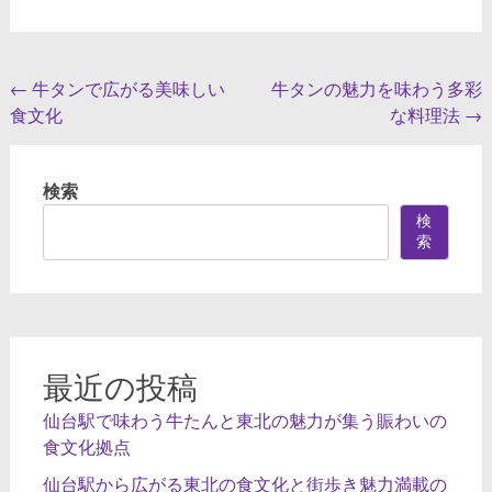
投
←
牛タンで広がる美味しい
牛タンの魅力を味わう多彩
食文化
な料理法
→
稿
ナ
検索
ビ
検
ゲ
索
ー
シ
ョ
ン
最近の投稿
仙台駅で味わう牛たんと東北の魅力が集う賑わいの
食文化拠点
仙台駅から広がる東北の食文化と街歩き魅力満載の